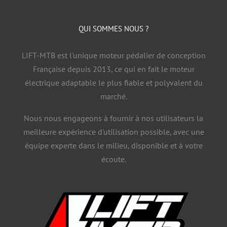
QUI SOMMES NOUS ?
LIFT-MTB est l'unique moteur pédalier de conception
Française depuis 2013, ce qui en fait le moteur
électrique adaptable le plus fiable et polyvalent du
marché.
Nous nous engageons à fournir à nos utilisateurs la
meilleure expérience d'utilisation possible, avec une
équipe experte dans le milieu, disponible et à votre
écoute.