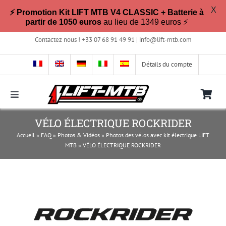
X
⚡ Promotion Kit LIFT MTB V4 CLASSIC + Batterie à
partir de 1050 euros
au lieu de 1349 euros ⚡
Passer
Contactez nous ! +33 07 68 91 49 91 |
info@lift-mtb.com
au
contenu
Détails du compte
Toggle
Navigation
Compatible avec mon vélo ?
VÉLO ÉLECTRIQUE ROCKRIDER
Accueil
»
FAQ
»
Photos & Vidéos
»
Photos des vélos avec kit électrique LIFT
MTB
»
VÉLO ÉLECTRIQUE ROCKRIDER
FAQ
Photos & Vidéos
La boutique