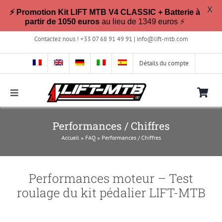
X
⚡ Promotion Kit LIFT MTB V4 CLASSIC + Batterie à
partir de 1050 euros
au lieu de 1349 euros ⚡
Passer
Contactez nous ! +33 07 68 91 49 91 |
info@lift-mtb.com
au
contenu
Détails du compte
Toggle
Navigation
Compatible avec mon vélo ?
Performances / Chiffres
Accueil
»
FAQ
»
Performances / Chiffres
FAQ
Performances moteur – Test
Photos & Vidéos
roulage du kit pédalier LIFT-MTB
La boutique