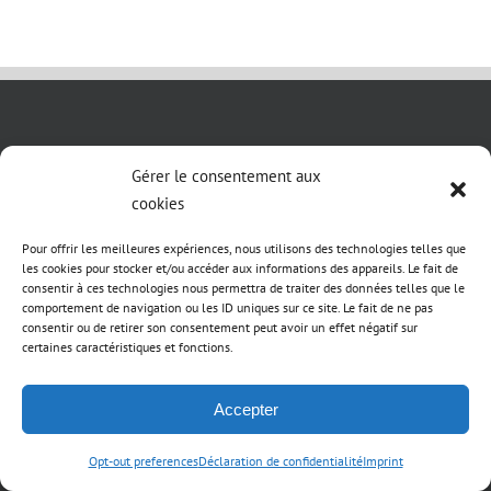
QUI SOMMES NOUS ?
Gérer le consentement aux
cookies
LIFT-MTB est l'unique moteur pédalier de conception
Française depuis 2013, ce qui en fait le moteur
Pour offrir les meilleures expériences, nous utilisons des technologies telles que
les cookies pour stocker et/ou accéder aux informations des appareils. Le fait de
électrique adaptable le plus fiable et polyvalent du
consentir à ces technologies nous permettra de traiter des données telles que le
marché.
comportement de navigation ou les ID uniques sur ce site. Le fait de ne pas
consentir ou de retirer son consentement peut avoir un effet négatif sur
certaines caractéristiques et fonctions.
Nous nous engageons à fournir à nos utilisateurs la
meilleure expérience d'utilisation possible, avec une
Accepter
équipe experte dans le milieu, disponible et à votre
écoute.
Opt-out preferences
Déclaration de confidentialité
Imprint