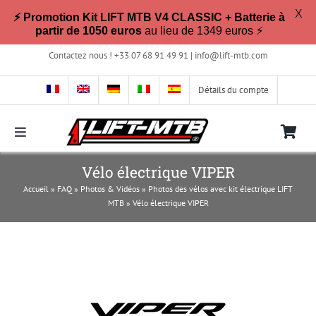
X
⚡ Promotion Kit LIFT MTB V4 CLASSIC + Batterie à
partir de 1050 euros
au lieu de 1349 euros ⚡
Passer
Contactez nous ! +33 07 68 91 49 91 |
info@lift-mtb.com
au
contenu
Détails du compte
Toggle
Navigation
Compatible avec mon vélo ?
Vélo électrique VIPER
Accueil
»
FAQ
»
Photos & Vidéos
»
Photos des vélos avec kit électrique LIFT
MTB
»
Vélo électrique VIPER
FAQ
Photos & Vidéos
La boutique