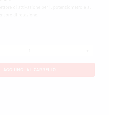
ettore di attivazione per il potenziometro e al
sensore di rotazione.
Sensore
per
AGGIUNGI AL CARRELLO
pedali
di
biciclette
elettriche
quantità