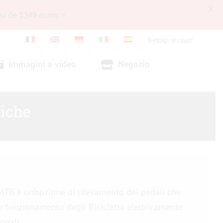
X
eu de 1349 euros ⚡
Dettagli account
Immagini e video
Negozio
riche
T-MTB è un’opzione di rilevamento dei pedali che
o funzionamento degli Bicicletta elettricamente
onali.