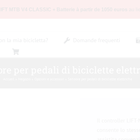
LIFT MTB V4 CLASSIC + Batterie à partir de 1050 euros
au li
n la mia bicicletta?
Domande frequenti
re per pedali di biciclette elett
Accueil
»
Negozio
»
Opzioni e accessori
»
Sensore per pedali di biciclette elettriche
Il controller LIF
consente lo stess
assistita convenzi