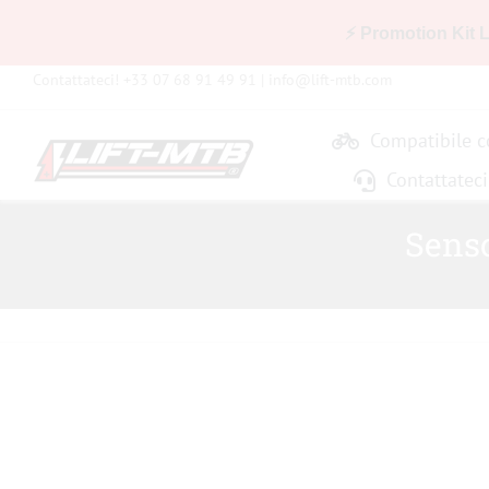
⚡ Promotion Kit 
Skip
Contattateci! +33 07 68 91 49 91 |
info@lift-mtb.com
to
content
Compatibile co
Contattateci
Senso